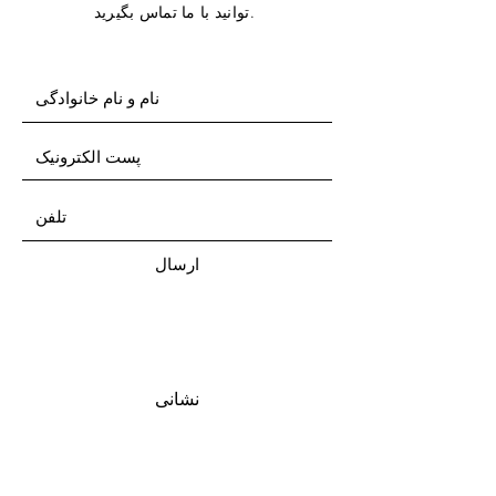
توانید با ما تماس بگیرید.
ارسال
نشانی
تلفن
مسلک ماه. Eski Büyükdere Cad, Giz 2000
Plaza, No:7, Sariyer, 34339