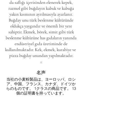
da saflığı içerisinden elenerek kepek,
razmol gibi buğdayın kabuk ve kabuğa
yakın kısmının ayrılmasıyla ayarlanır.
Buğday unu türk beslenme kültüründe
oldukça yaygındır ve önemli bir yere
sahiptir. Ekmek, börek, simit gibi türk
beslenme kültürüne has gıdaların yanında
endüstriyel gıda üretiminde de
kullanılmaktadır.
Kek
,
ekmek
,
kurabiye
ve
pizza
buğday unundan yapılmaktadır.
名声
当社の小麦粉製品は、ヨーロッパ、ロシ
ア、中国、フランス、カナダ、ドイツか
らのものです。 1クラスの商品です。 13
個の証明書を持っています。