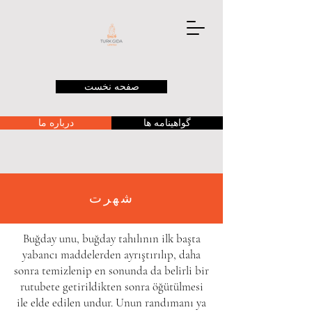
صفحه نخست
گواهینامه ها
درباره ما
شهرت
Buğday unu,
buğday
tahılının
ilk başta
yabancı maddelerden ayrıştırılıp, daha
sonra temizlenip en sonunda da belirli bir
rutubete getirildikten sonra öğütülmesi
ile elde edilen
undur
. Unun randımanı ya