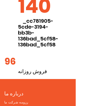
140
_cc781905-
5cde-3194-
bb3b-
136bad_5cf58-
136bad_5cf58
96
فروش روزانه
درباره ما
رزومه شرکت ما