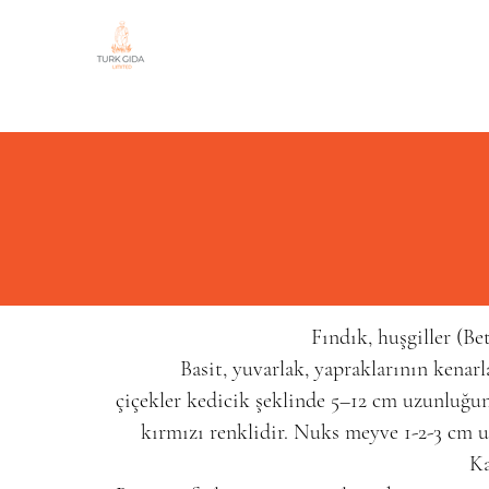
Fındık,
huşgiller
(Bet
Basit, yuvarlak,
yaprakların
ın kenarl
çiçekler
kedicik
şeklinde 5–12 cm uzunluğund
kırmızı renklidir.
Nuks
meyve
1-2-3 cm 
Ka