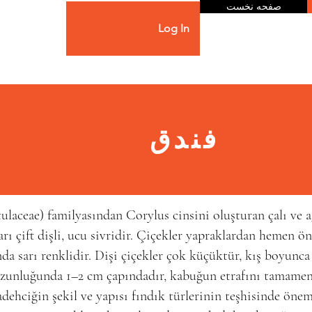
صفحه نخست
Log In
فندق
ulaceae) familyasından Corylus cinsini oluşturan
çalı
ve
a
arı çift dişli, ucu sivridir. Çiçekler yapraklardan hemen ön
a sarı renklidir. Dişi çiçekler çok küçüktür, kış boyunc
uzunluğunda 1–2 cm çapındadır, kabuğun etrafını tamame
dehciğin şekil ve yapısı fındık türlerinin teşhisinde önem