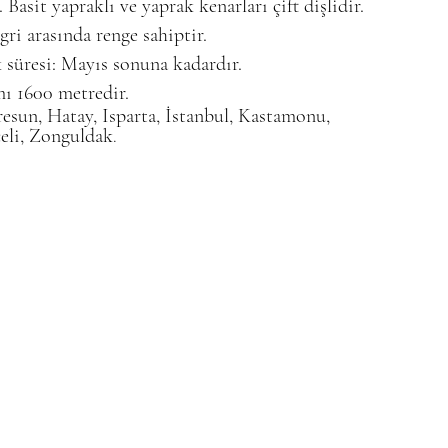
Basit yapraklı ve yaprak kenarları çift dişlidir.
gri arasında renge sahiptir.
 süresi: Mayıs sonuna kadardır.
mı 1600 metredir.
resun, Hatay, Isparta, İstanbul, Kastamonu,
celi, Zonguldak
.