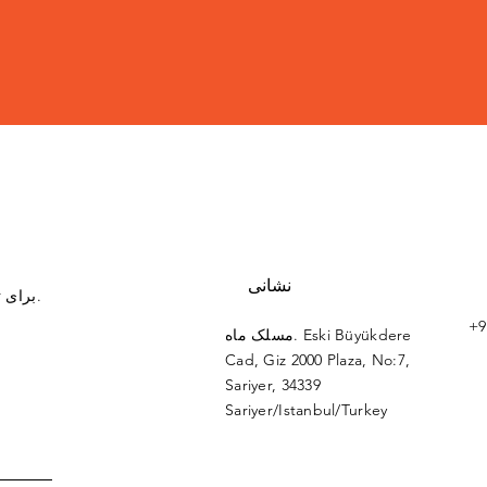
نشانی
برای تمام سوالات و پیشنهادات خود می توانید با ما تماس بگیرید.
+9
مسلک ماه. Eski Büyükdere
Cad, Giz 2000 Plaza, No:7,
Sariyer, 34339
Sariyer/Istanbul/Turkey