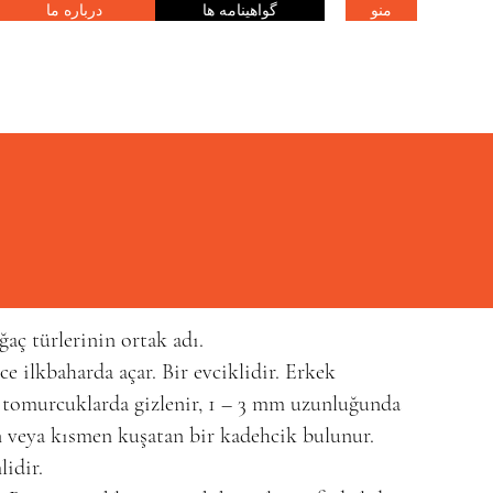
منو
گواهینامه ها
درباره ما
ğaç
türlerinin
ortak adı.
ce ilkbaharda açar. Bir evciklidir. Erkek
a
tomurcuklarda
gizlenir, 1 – 3 mm uzunluğunda
n veya kısmen kuşatan bir
kadehcik
bulunur.
lidir.