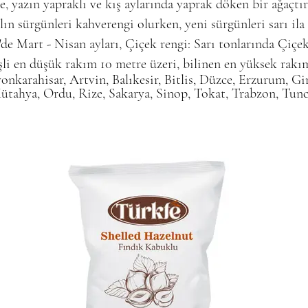
 yazın yapraklı ve kış aylarında yaprak döken bir ağaçtır. 
lın sürgünleri kahverengi olurken, yeni sürgünleri sarı ila 
e Mart - Nisan ayları, Çiçek rengi: Sarı tonlarında Çiçek
şli en düşük rakım 10 metre üzeri, bilinen en yüksek rakı
onkarahisar, Artvin, Balıkesir, Bitlis, Düzce, Erzurum, Gi
Kütahya, Ordu, Rize, Sakarya, Sinop, Tokat, Trabzon, Tun