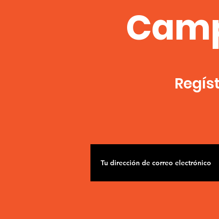
Camp
Regís