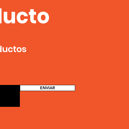
ducto
ductos
ENVIAR