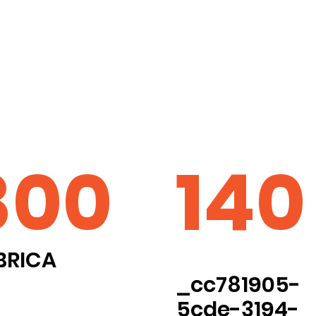
800
140
BRICA
_cc781905-
5cde-3194-