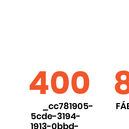
400
_cc781905-
FÁ
5cde-3194-
1913-0bbd-