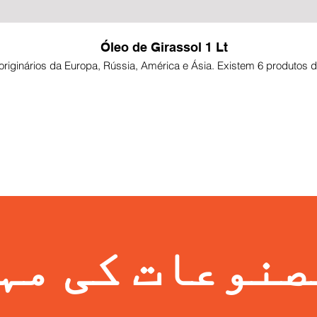
Óleo de Girassol 1 Lt
riginários da Europa, Rússia, América e Ásia. Existem 6 produtos d
صنوعات کی مہ