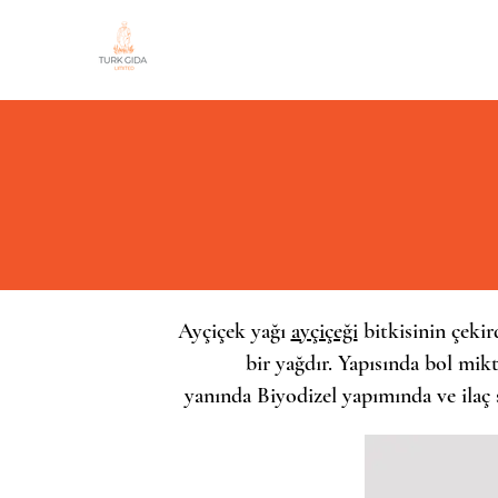
Ayçiçek yağı
ayçiçeği
bitkisinin çekird
bir yağdır. Yapısında bol mikt
yanında
Biyodizel
yapımında ve ilaç 