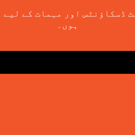
 ڈسکاؤنٹس اور مہمات کے لیے 
ہوں۔