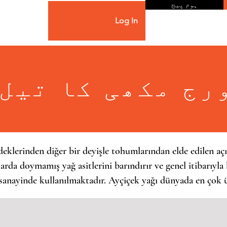
ہوم پیج
Log In
رج مکھی کا تیل
eklerinden diğer bir deyişle tohumlarından elde edilen açık 
arda doymamış yağ asitlerini barındırır ve genel itibarıyla
sanayinde kullanılmaktadır. Ayçiçek yağı dünyada en çok üre