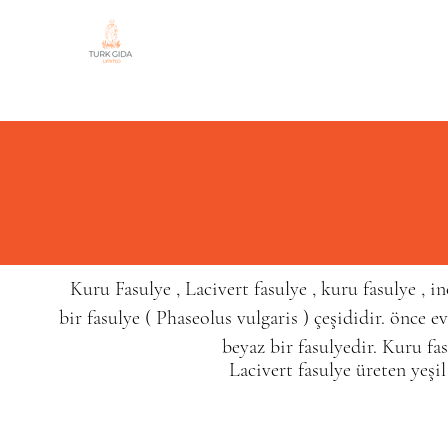
Kuru Fasulye , Lacivert fasulye , kuru fasulye , 
bir
fasulye
(
Phaseolus vulgaris
) çeşididir. önce ev
beyaz bir fasulyedir.
Kuru fas
Lacivert fasulye üreten yeşil