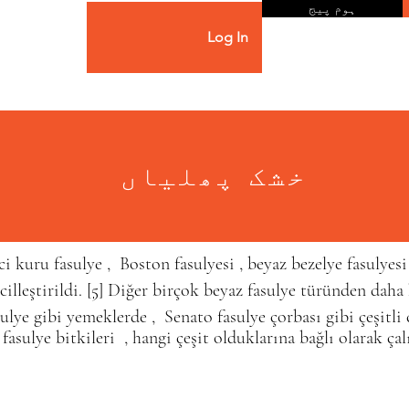
ہوم پیج
Log In
خشک پھلیاں
inci kuru fasulye , Boston fasulyesi , beyaz bezelye fasulye
cilleştirildi.
[5]
Diğer birçok beyaz fasulye türünden daha kü
ulye
gibi yemeklerde ,
Senato fasulye çorbası
gibi çeşitli
 fasulye bitkileri
, hangi çeşit
olduklarına bağlı olarak çalı