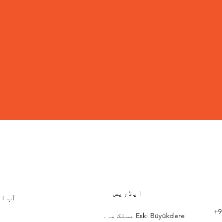
ایڈریس
آپ اپ
+9
مسلک مہ۔ Eski Büyükdere