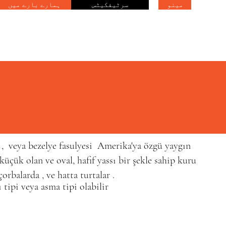
مینو
سرٹیفکیٹس
ہمارے بارے میں
si , veya bezelye fasulyesi Amerika'ya özgü yaygın
çük olan ve oval, hafif yassı bir şekle sahip kuru
çorbalarda
, ve hatta
turtalar
.
 tipi veya asma tipi olabilir