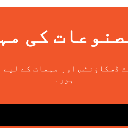
صنوعات کی مہ
 ڈسکاؤنٹس اور مہمات کے لیے 
ہوں۔