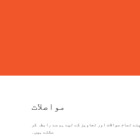
مواصلات
نے تمام سوالات اور تجاویز کے لیے ہم سے رابطہ کر
سکتے ہیں۔