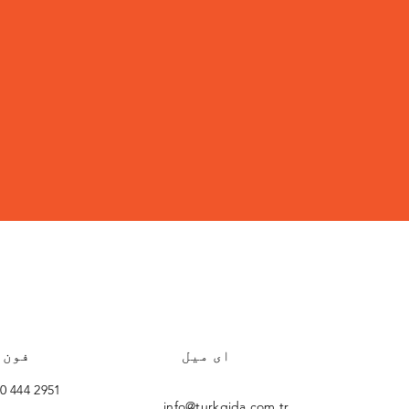
ای میل
فون
0 444 2951
info@turkgida.com.tr