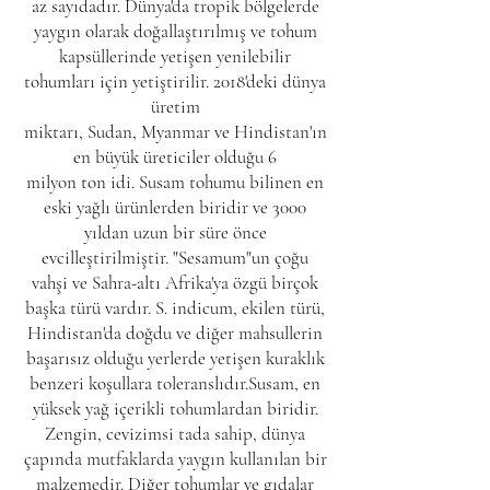
az sayıdadır. Dünya'da tropik bölgelerde
yaygın olarak
doğallaştırılmış
ve tohum
kapsüllerinde yetişen yenilebilir
tohumları için yetiştirilir. 2018'deki dünya
üretim
miktarı,
Sudan
,
Myanmar
ve
Hindistan
'ın
en büyük üreticiler olduğu 6
milyon
ton
idi. Susam tohumu bilinen en
eski
yağlı
ürünlerden biridir ve 3000
yıldan uzun bir süre önce
evcilleştirilmiştir. "Sesamum"un çoğu
vahşi ve
Sahra-altı Afrika
'ya özgü birçok
başka türü vardır. S. indicum, ekilen türü,
Hindistan'da doğdu ve diğer mahsullerin
başarısız olduğu yerlerde yetişen kuraklık
benzeri koşullara toleranslıdır.Susam, en
yüksek yağ içerikli tohumlardan biridir.
Zengin, cevizimsi tada sahip, dünya
çapında mutfaklarda yaygın kullanılan bir
malzemedir. Diğer tohumlar ve gıdalar