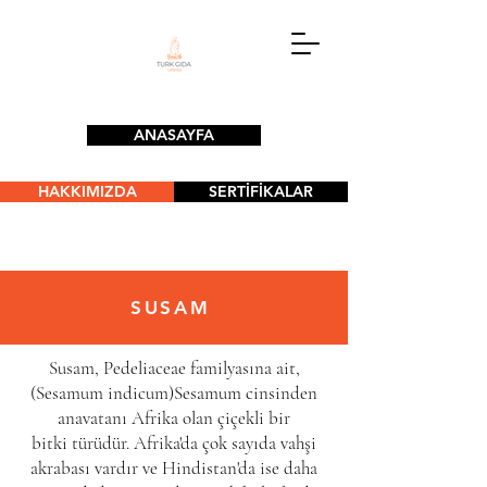
ANASAYFA
HAKKIMIZDA
SERTİFİKALAR
SUSAM
Susam,
Pedeliaceae
familyasına
ait,
(Sesamum indicum)
Sesamum
cinsinden
anavatanı
Afrika
olan çiçekli bir
bitki
türüdür
. Afrika'da çok sayıda vahşi
akrabası vardır ve Hindistan'da ise daha