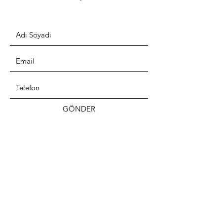
GÖNDER
ADRES
TELEFON
Fetiye Mahallesi Sanayi caddesi No :235/A
Nilüfer / Bursa / TÜRKİYE