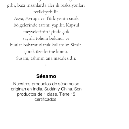
gibi, bazı insanlarda
alerjik
reaksiyonları
tetikleyebilir.
Asya, Avrupa ve Türkiye'nin sıcak
bölgelerinde tarımı yapılır. Kapsül
meyvelerinin içinde çok
sayıda
tohum
bulunur ve
bunlar
baharat
olarak kullanılır.
Simit
,
çörek üzerlerine konur.
Susam,
tahinin
ana maddesidir.
Sésamo
Nuestros productos de sésamo se
originan en India, Sudán y China. Son
productos de 1 clase. Tiene 15
certificados.