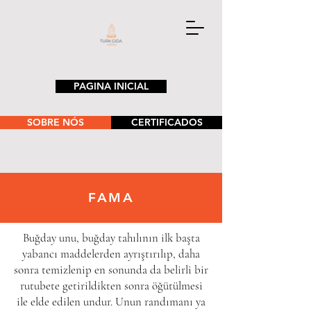
PAGINA INICIAL
SOBRE NÓS
CERTIFICADOS
FAMA
Buğday unu,
buğday
tahılının
ilk başta
yabancı maddelerden ayrıştırılıp, daha
sonra temizlenip en sonunda da belirli bir
rutubete getirildikten sonra öğütülmesi
ile elde edilen
undur
. Unun randımanı ya