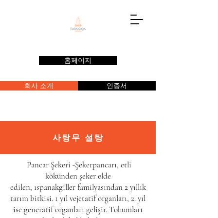
홈페이지
회사 소개
인증서
사탕무 설탕
Pancar Şekeri -Şekerpancarı, etli
kökünden
şeker
elde
edilen,
ıspanakgiller
familyasından 2 yıllık
tarım bitkisi. 1 yıl
vejetatif
organları, 2. yıl
ise generatif organları gelişir. Tohumları