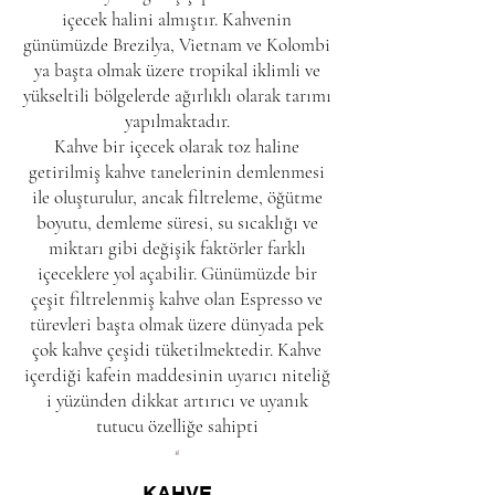
içecek halini almıştır. Kahvenin
günümüzde
Brezilya
,
Vietnam
ve
Kolombi
ya
başta olmak üzere
tropikal iklimli
ve
yükseltili bölgelerde ağırlıklı olarak tarımı
yapılmaktadır.
Kahve bir içecek olarak toz haline
getirilmiş kahve tanelerinin demlenmesi
ile oluşturulur, ancak
filtreleme
, öğütme
boyutu, demleme süresi, su sıcaklığı ve
miktarı gibi değişik faktörler farklı
içeceklere yol açabilir. Günümüzde bir
çeşit filtrelenmiş kahve olan
Espresso
ve
türevleri başta olmak üzere dünyada pek
çok kahve çeşidi tüketilmektedir. Kahve
içerdiği
kafein
maddesinin
uyarıcı
niteliğ
i yüzünden dikkat artırıcı ve uyanık
tutucu özelliğe sahipti
KAHVE