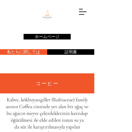
ホームページ
私たちに関しては
証明書
コーヒー
Kahve,
kökboyasıgiller
(Rubiaceae)
family
asının
Coffea cinsinde yer alan bir
ağaç
ve
bu ağacın
meyve
çekirdeklerinin kavrulup
öğütülmesi ile elde edilen tozun
su
ya
da
süt
ile karıştırılmasıyla yapılan