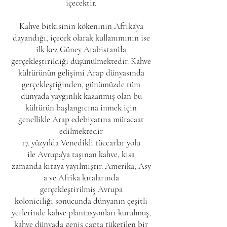
içecektir.
Kahve bitkisinin kökeninin
Afrika
'ya
dayandığı, içecek olarak kullanımının ise
ilk kez
Güney Arabistan
'da
gerçekleştirildiği düşünülmektedir. Kahve
kültürünün gelişimi Arap dünyasında
gerçekleştiğinden, günümüzde tüm
dünyada yaygınlık kazanmış olan bu
kültürün başlangıcına inmek için
genellikle
Arap edebiyatına
müracaat
edilmektedir
17. yüzyılda
Venedikli
tüccarlar yolu
ile
Avrupa
'ya taşınan kahve, kısa
zamanda
kıtaya
yayılmıştır.
Amerika
,
Asy
a
ve
Afrika
kıtalarında
gerçekleştirilmiş
Avrupa
koloniciliği
sonucunda dünyanın çeşitli
yerlerinde kahve
plantasyonları
kurulmuş,
kahve dünyada geniş çapta tüketilen bir