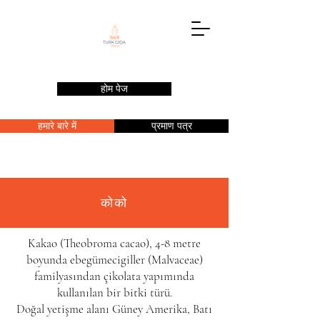
होम पेज
हमारे बारे में
प्रमाण पत्र
कोको
Kakao (Theobroma cacao), 4-8 metre
boyunda
ebegümecigiller
(Malvaceae)
familyasından çikolata yapımında
kullanılan bir
bitki
türü
.
Doğal yetişme alanı Güney Amerika, Batı