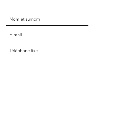
ENVOYER
ADRESSE
TÉLÉPHONE FIXE
Maslak Mah. Eski Büyükdere Cad, Giz 2000
Plaza, No:7, Sariyer, 34339
Sariyer/Istanbul/TURQUIE