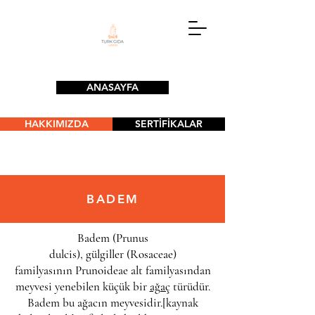
ANASAYFA
HAKKIMIZDA
SERTİFİKALAR
BADEM
Badem (Prunus
dulcis),
gülgiller
(Rosaceae)
familyasının
Prunoideae
alt familyasından
meyvesi yenebilen küçük bir
ağaç
türüdür
.
Badem bu ağacın
meyvesidir
.[
kaynak