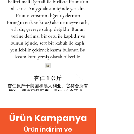
belirtilmeli
]
Şeftali
ile birlikte
Prunus
'un
alt cinsi Amygdalusun içinde yer alır.
Prunus cinsinin diğer üyelerinin
(örneğin
erik
ve
kiraz
) aksine meyve tatlı,
etli dış çevreye sahip değildir. Bunun
yerine derimsi bir örtü ile kaplıdır ve
bunun içinde, sert bir kabuk ile kaplı,
yenilebilir çekirdek kısmı bulunur. Bu
kısım
kuru yemiş
olarak tüketilir.
杏仁 1 公斤
杏仁原产于美国和澳大利亚。它符合所有
杏仁原产于美国和澳
标准。所有口径可用。提供 16 个证书。
标准。所有口径可用。
Ürün Kampanya
Ürün indirim ve