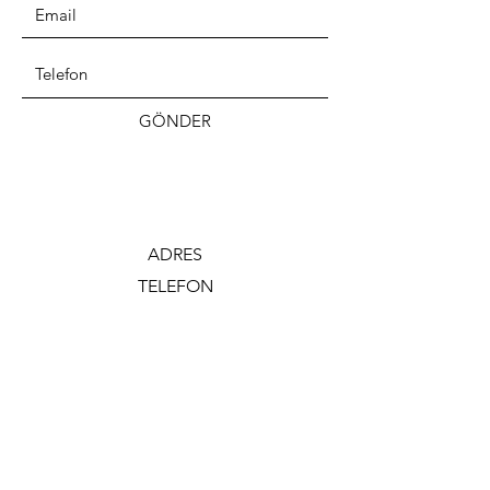
GÖNDER
ADRES
TELEFON
Fetiye Mahallesi Sanayi caddesi No :235/A
Nilüfer / Bursa / TÜRKİYE
+90
212 825 00 97
EMAIL
info@turkgida.com.tr